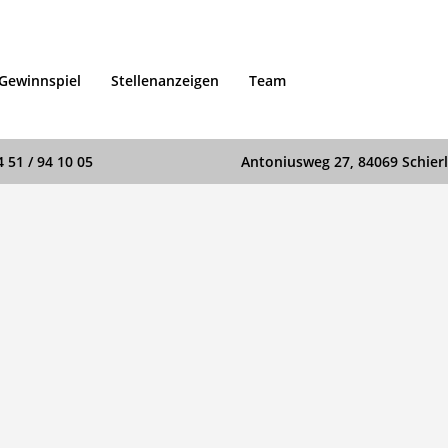
Gewinnspiel
Stellenanzeigen
Team
4 51 / 94 10 05
Antoniusweg 27, 84069 Schierl