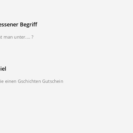
essener Begriff
t man unter.... ?
iel
e einen Gschichten Gutschein