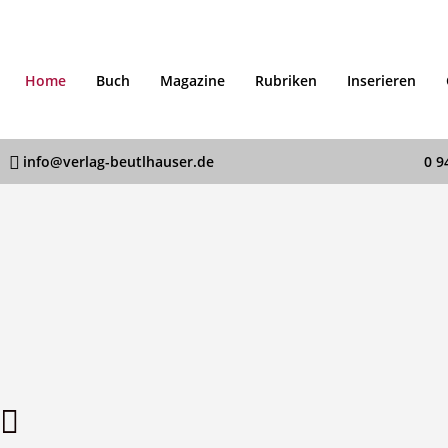
Home
Buch
Magazine
Rubriken
Inserieren
info@verlag-beutlhauser.de
0 9