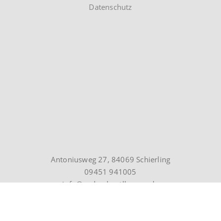
Datenschutz
Antoniusweg 27, 84069 Schierling
09451 941005
info@verlag-beutlhauser.de