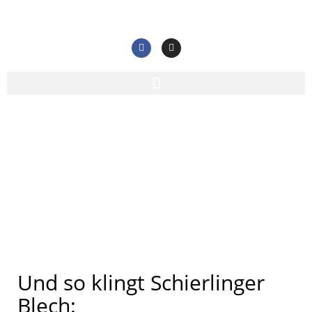
Medien
Home
/
Medien
Und so klingt Schierlinger
Blech: