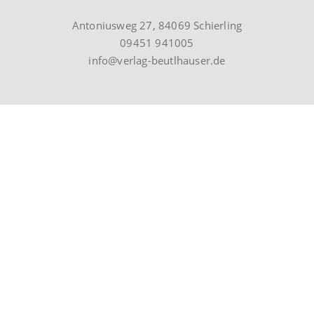
Antoniusweg 27, 84069 Schierling
09451 941005
info@verlag-beutlhauser.de