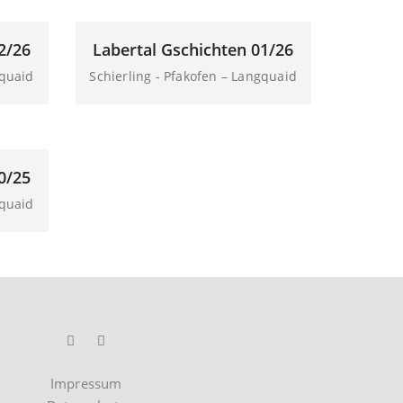
2/26
Labertal Gschichten 01/26
gquaid
Schierling - Pfakofen – Langquaid
0/25
gquaid
Impressum