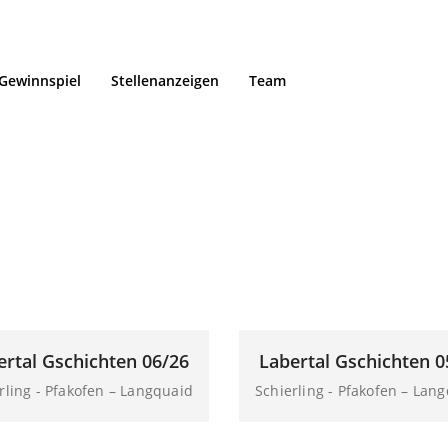
Gewinnspiel
Stellenanzeigen
Team
en:
Labertal
ertal Gschichten 06/26
Labertal Gschichten 0
rling - Pfakofen – Langquaid
Schierling - Pfakofen – Lan