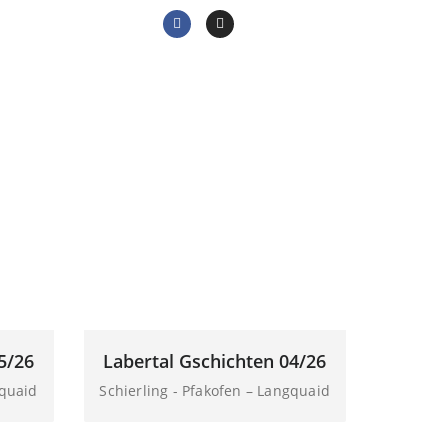
Home
/
Portfolio / Project
5/26
Labertal Gschichten 04/26
gquaid
Schierling - Pfakofen – Langquaid