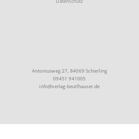
Datenschutz
Antoniusweg 27, 84069 Schierling
09451 941005
info@verlag-beutlhauser.de