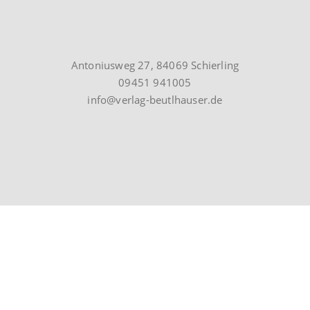
Antoniusweg 27, 84069 Schierling
09451 941005
info@verlag-beutlhauser.de