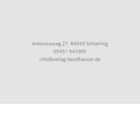
Antoniusweg 27, 84069 Schierling
09451 941005
info@verlag-beutlhauser.de