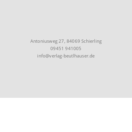
Antoniusweg 27, 84069 Schierling
09451 941005
info@verlag-beutlhauser.de