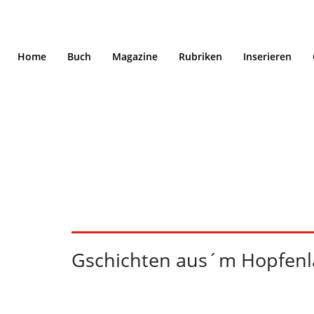
Home
Buch
Magazine
Rubriken
Inserieren
Gschichten aus´m 
07-08/2020
Gschichten aus´m Hopfenl