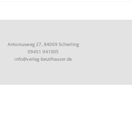
Antoniusweg 27, 84069 Schierling
09451 941005
info@verlag-beutlhauser.de