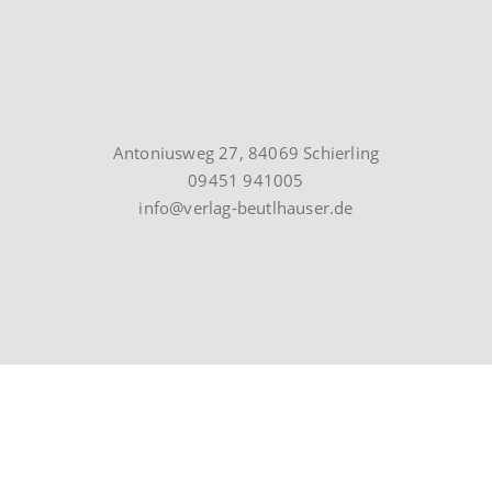
Antoniusweg 27, 84069 Schierling
09451 941005
info@verlag-beutlhauser.de