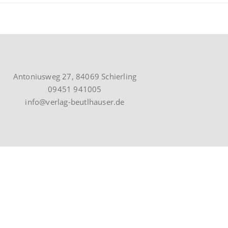
Antoniusweg 27, 84069 Schierling
09451 941005
info@verlag-beutlhauser.de