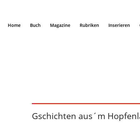
Home
Buch
Magazine
Rubriken
Inserieren
Gschichten aus´m 
6/21
Gschichten aus´m Hopfenl