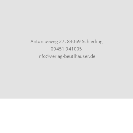
Antoniusweg 27, 84069 Schierling
09451 941005
info@verlag-beutlhauser.de