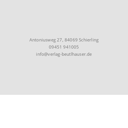
Antoniusweg 27, 84069 Schierling
09451 941005
info@verlag-beutlhauser.de