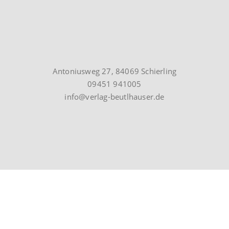
Antoniusweg 27, 84069 Schierling
09451 941005
info@verlag-beutlhauser.de