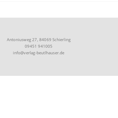
Antoniusweg 27, 84069 Schierling
09451 941005
info@verlag-beutlhauser.de