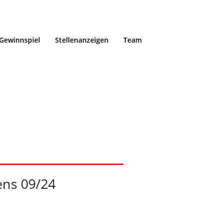
Gewinnspiel
Stellenanzeigen
Team
 der Abens
Home
/
Portfoli
ens 09/24