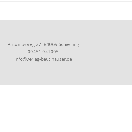
Antoniusweg 27, 84069 Schierling
09451 941005
info@verlag-beutlhauser.de