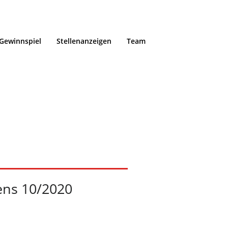
Gewinnspiel
Stellenanzeigen
Team
 der Abens
Home
/
Portfolio /
ens 10/2020