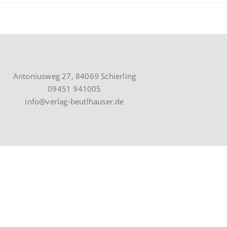
Antoniusweg 27, 84069 Schierling
09451 941005
info@verlag-beutlhauser.de