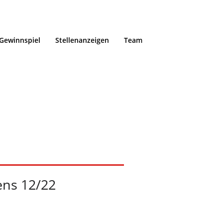
Gewinnspiel
Stellenanzeigen
Team
 der Abens
Home
/
Portfoli
ens 12/22