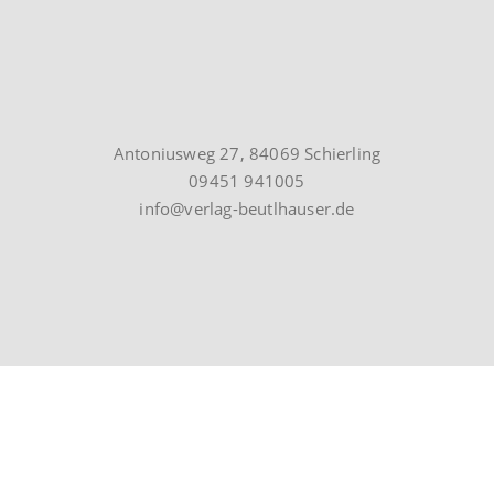
Antoniusweg 27, 84069 Schierling
09451 941005
info@verlag-beutlhauser.de