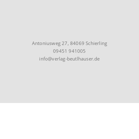
Antoniusweg 27, 84069 Schierling
09451 941005
info@verlag-beutlhauser.de