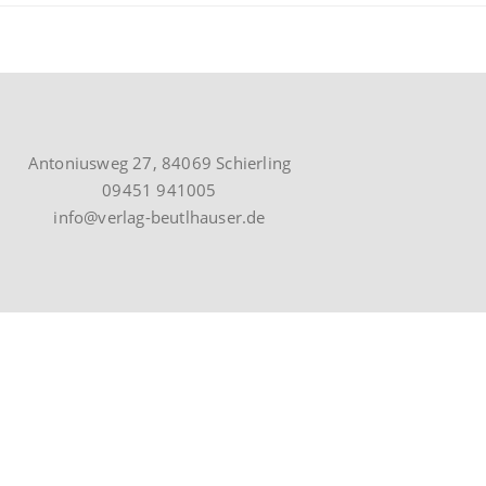
Antoniusweg 27, 84069 Schierling
09451 941005
info@verlag-beutlhauser.de