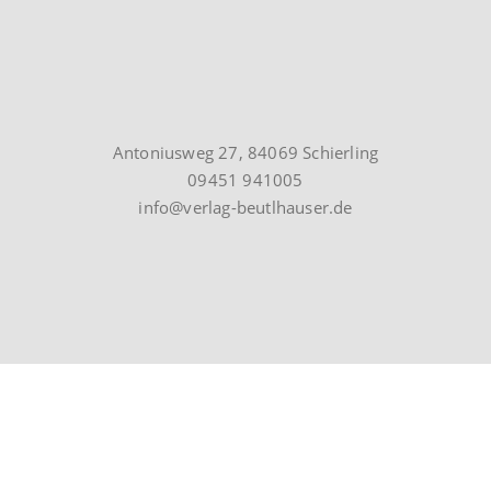
Antoniusweg 27, 84069 Schierling
09451 941005
info@verlag-beutlhauser.de