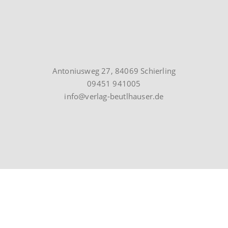
Antoniusweg 27, 84069 Schierling
09451 941005
info@verlag-beutlhauser.de