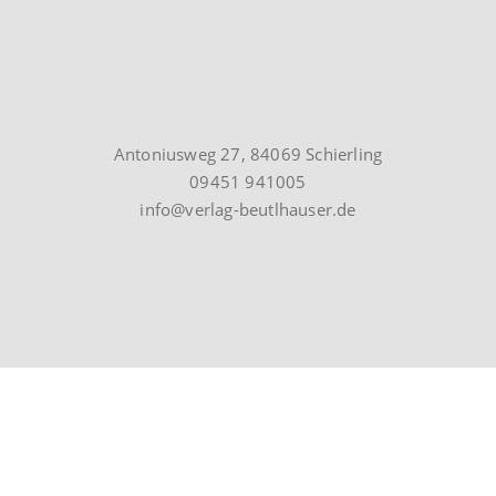
Antoniusweg 27, 84069 Schierling
09451 941005
info@verlag-beutlhauser.de