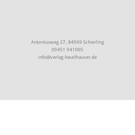
Antoniusweg 27, 84069 Schierling
09451 941005
info@verlag-beutlhauser.de