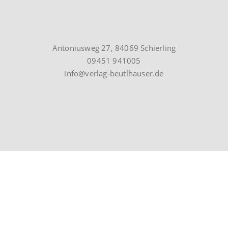
Antoniusweg 27, 84069 Schierling
09451 941005
info@verlag-beutlhauser.de