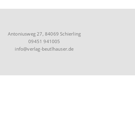
Antoniusweg 27, 84069 Schierling
09451 941005
info@verlag-beutlhauser.de