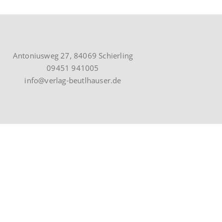
Antoniusweg 27, 84069 Schierling
09451 941005
info@verlag-beutlhauser.de