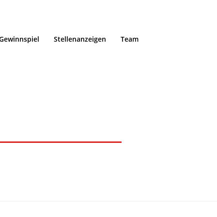
Gewinnspiel
Stellenanzeigen
Team
n 9/22
Home