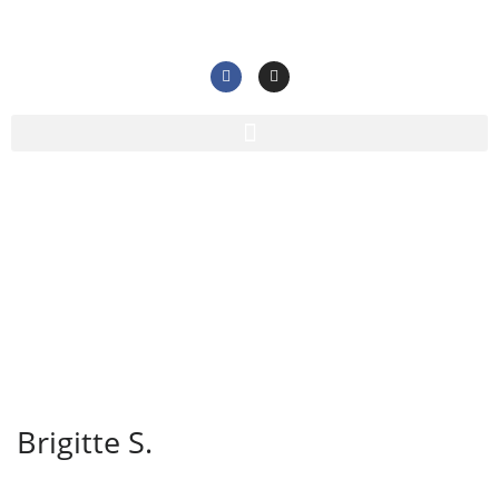
Brigitte S.
Home
/
Testimonial
/
Brigitte S.
Brigitte S.