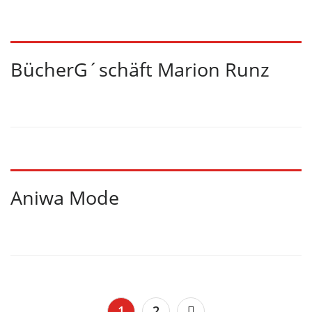
BücherG´schäft Marion Runz
Aniwa Mode
1
2