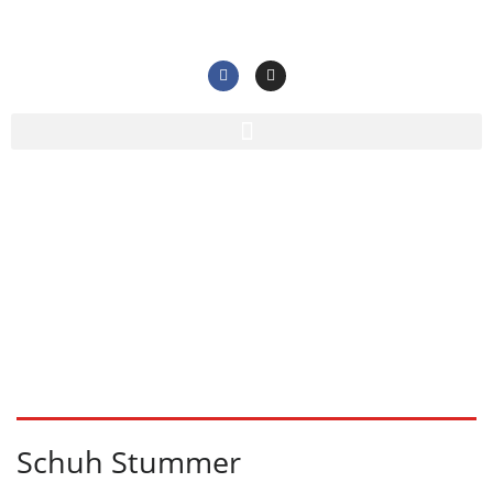
Blog-Archiv
Home
/
Listing
( Seite2 )
Schuh Stummer