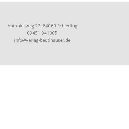
Antoniusweg 27, 84069 Schierling
09451 941005
info@verlag-beutlhauser.de