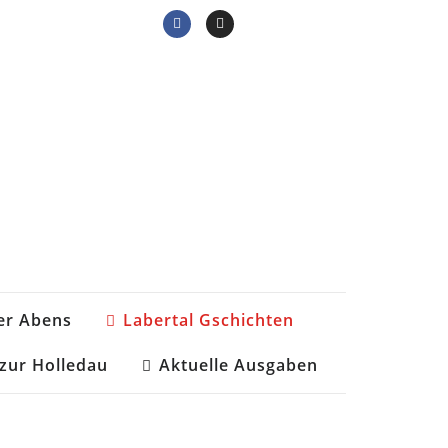
Home
/
Regionalmagazine
( Seite16 )
er Abens
Labertal Gschichten
zur Holledau
Aktuelle Ausgaben